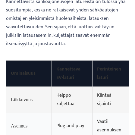
Kannettavista sähköajoneuvojen latureista on tulossa yhä
suositumpia, koska ne ratkaisevat yhden sähköautojen
omistajien yleisimmistä huolenaiheista: latauksen
saavutettavuuden. Sen sijaan, että luottaisivat täysin
julkisiin latausasemiin, kuljettajat saavat enemmän
itsenäisyyttä ja joustavuutta.
Kannettava
Perinteinen
Ominaisuus
EV-laturi
laturi
Helppo
Kiinteä
Liikkuvuus
kuljettaa
sijainti
Vaatii
Plug and play
Asennus
asennuksen