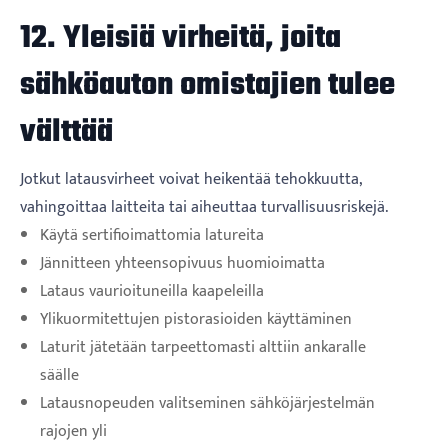
12. Yleisiä virheitä, joita
sähköauton omistajien tulee
välttää
Jotkut latausvirheet voivat heikentää tehokkuutta,
vahingoittaa laitteita tai aiheuttaa turvallisuusriskejä.
Käytä sertifioimattomia latureita
Jännitteen yhteensopivuus huomioimatta
Lataus vaurioituneilla kaapeleilla
Ylikuormitettujen pistorasioiden käyttäminen
Laturit jätetään tarpeettomasti alttiin ankaralle
säälle
Latausnopeuden valitseminen sähköjärjestelmän
rajojen yli