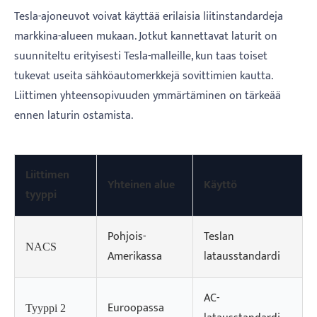
Tesla-ajoneuvot voivat käyttää erilaisia ​​liitinstandardeja
markkina-alueen mukaan. Jotkut kannettavat laturit on
suunniteltu erityisesti Tesla-malleille, kun taas toiset
tukevat useita sähköautomerkkejä sovittimien kautta.
Liittimen yhteensopivuuden ymmärtäminen on tärkeää
ennen laturin ostamista.
Liittimen
Yhteinen alue
Käyttö
tyyppi
Pohjois-
Teslan
NACS
Amerikassa
latausstandardi
AC-
Euroopassa
Tyyppi 2