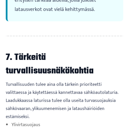
erityisen tärkeää alueilla, joilla julkiset
latausverkot ovat vielä kehittymässä.
7. Tärkeitä
turvallisuusnäkökohtia
Turvallisuuden tulee aina olla tärkein prioriteetti
valittaessa ja käytettäessä kannettavaa sähköautolaturia.
Laadukkaassa laturissa tulee olla useita turvasuojauksia
sähkövaaran, ylikuumenemisen ja lataushäiriöiden
estämiseksi.
Ylivirtasuojaus