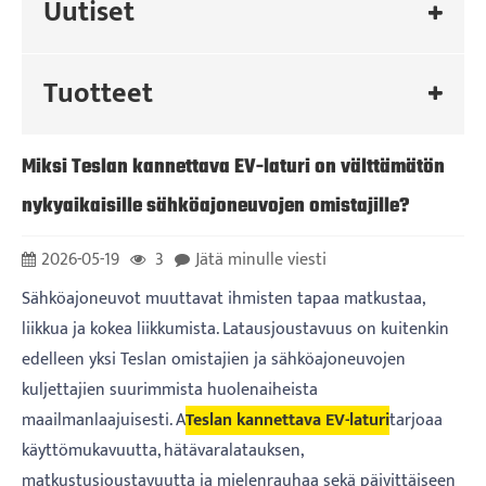
Uutiset
Tuotteet
Miksi Teslan kannettava EV-laturi on välttämätön
nykyaikaisille sähköajoneuvojen omistajille?
2026-05-19
3
Jätä minulle viesti
Sähköajoneuvot muuttavat ihmisten tapaa matkustaa,
liikkua ja kokea liikkumista. Latausjoustavuus on kuitenkin
edelleen yksi Teslan omistajien ja sähköajoneuvojen
kuljettajien suurimmista huolenaiheista
maailmanlaajuisesti. A
Teslan kannettava EV-laturi
tarjoaa
käyttömukavuutta, hätävaralatauksen,
matkustusjoustavuutta ja mielenrauhaa sekä päivittäiseen