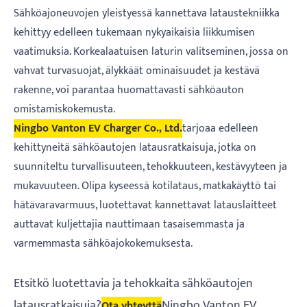
Sähköajoneuvojen yleistyessä kannettava lataustekniikka
kehittyy edelleen tukemaan nykyaikaisia ​​liikkumisen
vaatimuksia. Korkealaatuisen laturin valitseminen, jossa on
vahvat turvasuojat, älykkäät ominaisuudet ja kestävä
rakenne, voi parantaa huomattavasti sähköauton
omistamiskokemusta.
Ningbo Vanton EV Charger Co., Ltd.
tarjoaa edelleen
kehittyneitä sähköautojen latausratkaisuja, jotka on
suunniteltu turvallisuuteen, tehokkuuteen, kestävyyteen ja
mukavuuteen. Olipa kyseessä kotilataus, matkakäyttö tai
hätävaravarmuus, luotettavat kannettavat latauslaitteet
auttavat kuljettajia nauttimaan tasaisemmasta ja
varmemmasta sähköajokokemuksesta.
Etsitkö luotettavia ja tehokkaita sähköautojen
latausratkaisuja?
Ningbo Vanton EV
Ota yhteyttä