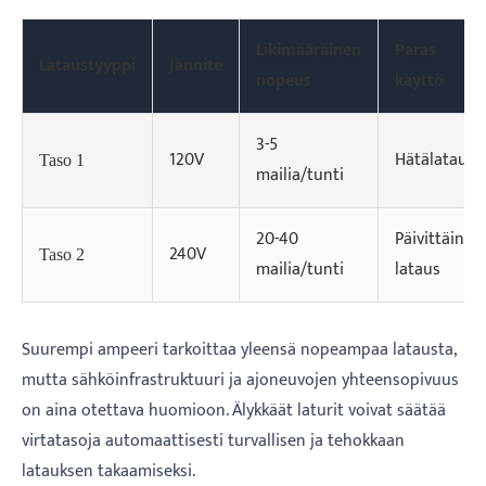
Likimääräinen
Paras
Lataustyyppi
Jännite
nopeus
käyttö
3-5
120V
Hätälataus
Taso 1
mailia/tunti
20-40
Päivittäinen
240V
Taso 2
mailia/tunti
lataus
Suurempi ampeeri tarkoittaa yleensä nopeampaa latausta,
mutta sähköinfrastruktuuri ja ajoneuvojen yhteensopivuus
on aina otettava huomioon. Älykkäät laturit voivat säätää
virtatasoja automaattisesti turvallisen ja tehokkaan
latauksen takaamiseksi.