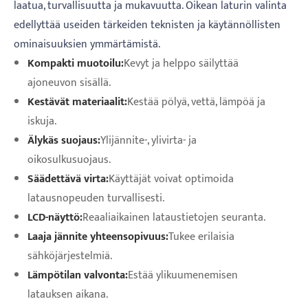
laatua, turvallisuutta ja mukavuutta. Oikean laturin valinta
edellyttää useiden tärkeiden teknisten ja käytännöllisten
ominaisuuksien ymmärtämistä.
Kompakti muotoilu:
Kevyt ja helppo säilyttää
ajoneuvon sisällä.
Kestävät materiaalit:
Kestää pölyä, vettä, lämpöä ja
iskuja.
Älykäs suojaus:
Ylijännite-, ylivirta- ja
oikosulkusuojaus.
Säädettävä virta:
Käyttäjät voivat optimoida
latausnopeuden turvallisesti.
LCD-näyttö:
Reaaliaikainen lataustietojen seuranta.
Laaja jännite yhteensopivuus:
Tukee erilaisia ​​
sähköjärjestelmiä.
Lämpötilan valvonta:
Estää ylikuumenemisen
latauksen aikana.