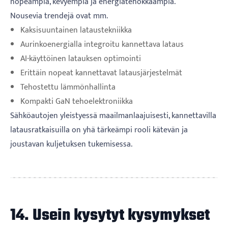
nopeampia, kevyempiä ja energiatehokkaampia.
Nousevia trendejä ovat mm.
Kaksisuuntainen lataustekniikka
Aurinkoenergialla integroitu kannettava lataus
AI-käyttöinen latauksen optimointi
Erittäin nopeat kannettavat latausjärjestelmät
Tehostettu lämmönhallinta
Kompakti GaN tehoelektroniikka
Sähköautojen yleistyessä maailmanlaajuisesti, kannettavilla
latausratkaisuilla on yhä tärkeämpi rooli kätevän ja
joustavan kuljetuksen tukemisessa.
14. Usein kysytyt kysymykset