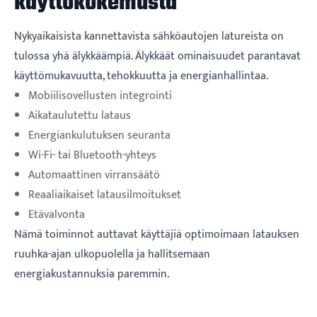
käyttökokemusta
Nykyaikaisista kannettavista sähköautojen latureista on
tulossa yhä älykkäämpiä. Älykkäät ominaisuudet parantavat
käyttömukavuutta, tehokkuutta ja energianhallintaa.
Mobiilisovellusten integrointi
Aikataulutettu lataus
Energiankulutuksen seuranta
Wi-Fi- tai Bluetooth-yhteys
Automaattinen virransäätö
Reaaliaikaiset latausilmoitukset
Etävalvonta
Nämä toiminnot auttavat käyttäjiä optimoimaan latauksen
ruuhka-ajan ulkopuolella ja hallitsemaan
energiakustannuksia paremmin.