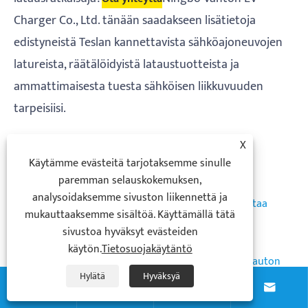
Charger Co., Ltd. tänään saadakseen lisätietoja
edistyneistä Teslan kannettavista sähköajoneuvojen
latureista, räätälöidyistä lataustuotteista ja
ammattimaisesta tuesta sähköisen liikkuvuuden
tarpeisiisi.
X
Facebook
X
WhatsApp
Pinterest
LinkedIn
Share
Käytämme evästeitä tarjotaksemme sinulle
paremman selauskokemuksen,
Edellinen :
analysoidaksemme sivuston liikennettä ja
Kuinka seinään asennettava vaihtovirtalaturi muuttaa
mukauttaaksemme sisältöä. Käyttämällä tätä
päivittäisen sähköajoneuvon latauskokemuksen?
sivustoa hyväksyt evästeiden
Seuraava :
käytön.
Tietosuojakäytäntö
Miksi 60 kWh:n mobiililatausasema muuttaa sähköauton
Hylätä
Hyväksyä
latauksen joustavuutta?



