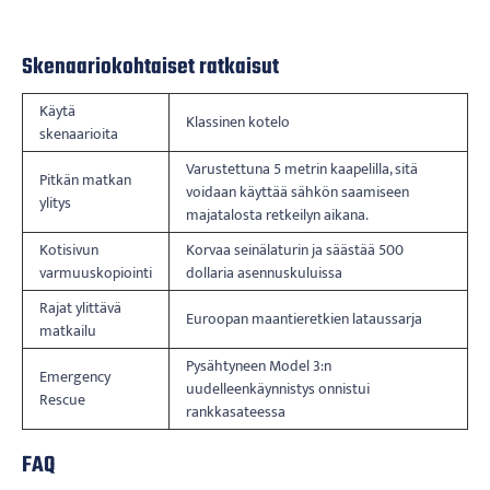
Skenaariokohtaiset ratkaisut
Käytä
Klassinen kotelo
skenaarioita
Varustettuna 5 metrin kaapelilla, sitä
Pitkän matkan
voidaan käyttää sähkön saamiseen
ylitys
majatalosta retkeilyn aikana.
Kotisivun
Korvaa seinälaturin ja säästää 500
varmuuskopiointi
dollaria asennuskuluissa
Rajat ylittävä
Euroopan maantieretkien lataussarja
matkailu
Pysähtyneen Model 3:n
Emergency
uudelleenkäynnistys onnistui
Rescue
rankkasateessa
FAQ