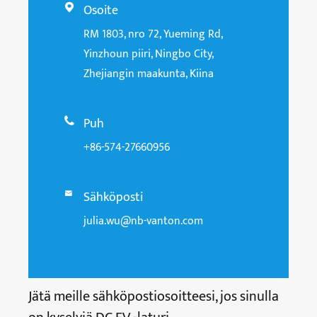
Osoite

RM 1803, nro 72, Yueming Rd,
Yinzhoun piiri, Ningbo City,
Zhejiangin maakunta, Kiina
Puh

+86-574-27660956
Sähköposti

julia.wu@nb-vanton.com
Jätä meille sähköpostiosoitteesi, jos sinulla