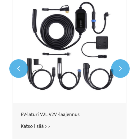
11 kW GBT kannettava EV-laturi
Katso lisää >>

