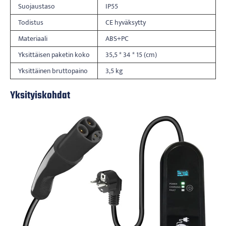
Suojaustaso
IP55
Todistus
CE hyväksytty
Materiaali
ABS+PC
Yksittäisen paketin koko
35,5 * 34 * 15 (cm)
Yksittäinen bruttopaino
3,5 kg
Yksityiskohdat