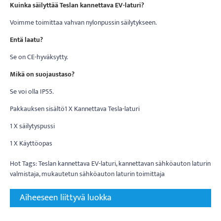
Kuinka säilyttää Teslan kannettava EV-laturi?
Voimme toimittaa vahvan nylonpussin säilytykseen.
Entä laatu?
Se on CE-hyväksytty.
Mikä on suojaustaso?
Se voi olla IP55.
Pakkauksen sisältö1 X Kannettava Tesla-laturi
1 X säilytyspussi
1 X Käyttöopas
Hot Tags: Teslan kannettava EV-laturi, kannettavan sähköauton laturin
valmistaja, mukautetun sähköauton laturin toimittaja
Aiheeseen liittyvä luokka