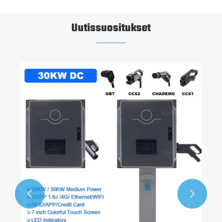
Uutissuositukset
DC EV -laturin tekniset ominaisuudet
Katso lisää >>

