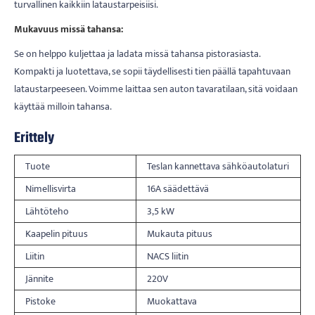
turvallinen kaikkiin lataustarpeisiisi.
Mukavuus missä tahansa:
Se on helppo kuljettaa ja ladata missä tahansa pistorasiasta.
Kompakti ja luotettava, se sopii täydellisesti tien päällä tapahtuvaan
lataustarpeeseen. Voimme laittaa sen auton tavaratilaan, sitä voidaan
käyttää milloin tahansa.
Erittely
Tuote
Teslan kannettava sähköautolaturi
Nimellisvirta
16A säädettävä
Lähtöteho
3,5 kW
Kaapelin pituus
Mukauta pituus
Liitin
NACS liitin
Jännite
220V
Pistoke
Muokattava