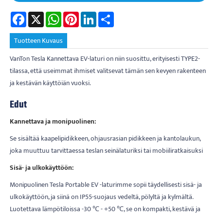
Facebook
X
WhatsApp
Pinterest
LinkedIn
Share
Tuotteen Kuvaus
VanTon Tesla Kannettava EV-laturi on niin suosittu, erityisesti TYPE2-
tilassa, että useimmat ihmiset valitsevat tämän sen kevyen rakenteen
ja kestävän käyttöiän vuoksi.
Edut
Kannettava ja monipuolinen:
Se sisältää kaapelipidikkeen, ohjausrasian pidikkeen ja kantolaukun,
joka muuttuu tarvittaessa teslan seinälaturiksi tai mobiiliratkaisuksi
Sisä- ja ulkokäyttöön:
Monipuolinen Tesla Portable EV -laturimme sopii täydellisesti sisä- ja
ulkokäyttöön, ja siinä on IP55-suojaus vedeltä, pölyltä ja kylmältä.
Luotettava lämpötiloissa -30 ℃ - +50 ℃, se on kompakti, kestävä ja