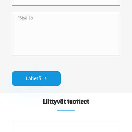
Lähetä

Liittyvät tuotteet