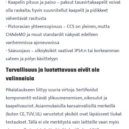
- Kaapelin pituus ja paino – paksut tasavirtakaapelit voivat
olla raskaita; hyvin suunnitellut kaapelit ja pidikkeet
vähentävät rasitusta
- Pistorasian yhteensopivuus – CCS on yleinen, mutta
CHAdeMO ja muut standardit näkyvät edelleen
vanhemmissa ajoneuvoissa
- Sääsuojaus – ulkoyksiköt vaativat IP54:n tai korkeamman
sateen ja pölyn käsittelyyn
Turvallisuus ja luotettavuus eivät ole
valinnaisia
Pikalataukseen liittyy suuria virtoja. Sertifioidut
komponentit estävät ylikuumenemisen, oikosulut ja
kaapelivauriot. Asianmukaisilla kansainvälisillä merkeillä
(kuten CE, TUV, UL) varustetut yksiköt ovat läpäisseet tiukat
testaukset. Tällä ei ole merkitystä vain laitteille vaan myös