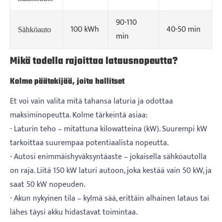
90-110
100 kWh
40-50 min
Sähköauto
min
Mikä todella rajoittaa latausnopeutta?
Kolme päätekijää, joita hallitset
Et voi vain valita mitä tahansa laturia ja odottaa
maksiminopeutta. Kolme tärkeintä asiaa:
- Laturin teho – mitattuna kilowatteina (kW). Suurempi kW
tarkoittaa suurempaa potentiaalista nopeutta.
- Autosi enimmäishyväksyntäaste – jokaisella sähköautolla
on raja. Liitä 150 kW laturi autoon, joka kestää vain 50 kW, ja
saat 50 kW nopeuden.
- Akun nykyinen tila – kylmä sää, erittäin alhainen lataus tai
lähes täysi akku hidastavat toimintaa.