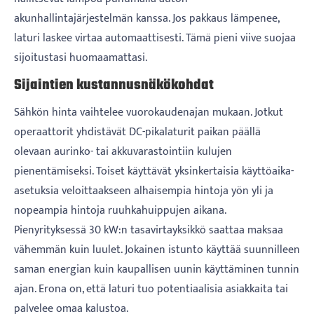
akunhallintajärjestelmän kanssa. Jos pakkaus lämpenee,
laturi laskee virtaa automaattisesti. Tämä pieni viive suojaa
sijoitustasi huomaamattasi.
Sijaintien kustannusnäkökohdat
Sähkön hinta vaihtelee vuorokaudenajan mukaan. Jotkut
operaattorit yhdistävät DC-pikalaturit paikan päällä
olevaan aurinko- tai akkuvarastointiin kulujen
pienentämiseksi. Toiset käyttävät yksinkertaisia ​​käyttöaika-
asetuksia veloittaakseen alhaisempia hintoja yön yli ja
nopeampia hintoja ruuhkahuippujen aikana.
Pienyrityksessä 30 kW:n tasavirtayksikkö saattaa maksaa
vähemmän kuin luulet. Jokainen istunto käyttää suunnilleen
saman energian kuin kaupallisen uunin käyttäminen tunnin
ajan. Erona on, että laturi tuo potentiaalisia asiakkaita tai
palvelee omaa kalustoa.