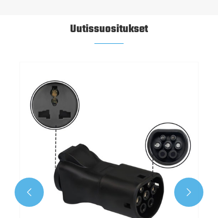
Uutissuositukset
Miksi DC EV -laturi on älykäs valinta
kaupalliseen pikalataukseen?
Katso lisää >>

