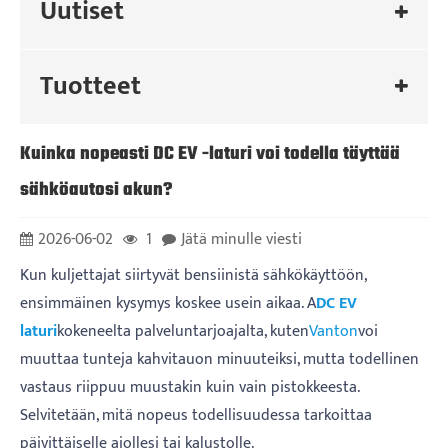
Uutiset
Tuotteet
Kuinka nopeasti DC EV -laturi voi todella täyttää
sähköautosi akun?
2026-06-02
1
Jätä minulle viesti
Kun kuljettajat siirtyvät bensiinistä sähkökäyttöön,
ensimmäinen kysymys koskee usein aikaa. A
DC EV
laturi
kokeneelta palveluntarjoajalta, kuten
Vanton
voi
muuttaa tunteja kahvitauon minuuteiksi, mutta todellinen
vastaus riippuu muustakin kuin vain pistokkeesta.
Selvitetään, mitä nopeus todellisuudessa tarkoittaa
päivittäiselle ajollesi tai kalustolle.