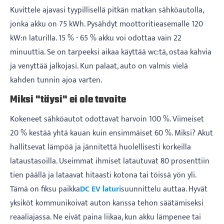
Kuvittele ajavasi tyypillisellä pitkän matkan sähköautolla,
jonka akku on 75 kWh. Pysähdyt moottoritieasemalle 120
kW:n laturilla. 15 % - 65 % akku voi odottaa vain 22
minuuttia. Se on tarpeeksi aikaa käyttää wc:tä, ostaa kahvia
ja venyttää jalkojasi. Kun palaat, auto on valmis vielä
kahden tunnin ajoa varten.
Miksi "täysi" ei ole tavoite
Kokeneet sähköautot odottavat harvoin 100 %. Viimeiset
20 % kestää yhtä kauan kuin ensimmäiset 60 %. Miksi? Akut
hallitsevat lämpöä ja jännitettä huolellisesti korkeilla
lataustasoilla. Useimmat ihmiset latautuvat 80 prosenttiin
tien päällä ja lataavat hitaasti kotona tai töissä yön yli.
Tämä on fiksu paikka
DC EV laturi
suunnittelu auttaa. Hyvät
yksiköt kommunikoivat auton kanssa tehon säätämiseksi
reaaliajassa. Ne eivät paina liikaa, kun akku lämpenee tai