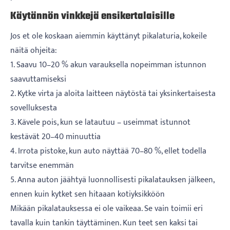
Käytännön vinkkejä ensikertalaisille
Jos et ole koskaan aiemmin käyttänyt pikalaturia, kokeile
näitä ohjeita:
1. Saavu 10–20 % akun varauksella nopeimman istunnon
saavuttamiseksi
2. Kytke virta ja aloita laitteen näytöstä tai yksinkertaisesta
sovelluksesta
3. Kävele pois, kun se latautuu – useimmat istunnot
kestävät 20–40 minuuttia
4. Irrota pistoke, kun auto näyttää 70–80 %, ellet todella
tarvitse enemmän
5. Anna auton jäähtyä luonnollisesti pikalatauksen jälkeen,
ennen kuin kytket sen hitaaan kotiyksikköön
Mikään pikalatauksessa ei ole vaikeaa. Se vain toimii eri
tavalla kuin tankin täyttäminen. Kun teet sen kaksi tai