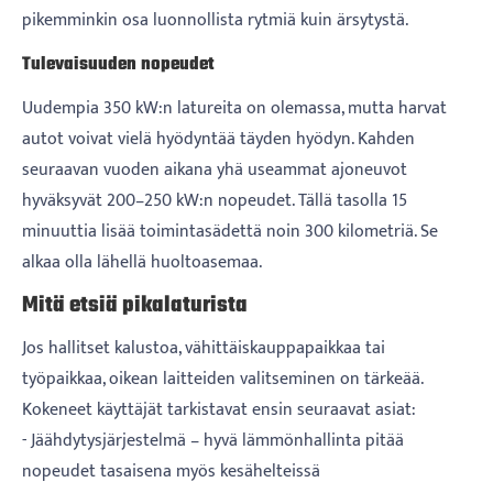
pikemminkin osa luonnollista rytmiä kuin ärsytystä.
Tulevaisuuden nopeudet
Uudempia 350 kW:n latureita on olemassa, mutta harvat
autot voivat vielä hyödyntää täyden hyödyn. Kahden
seuraavan vuoden aikana yhä useammat ajoneuvot
hyväksyvät 200–250 kW:n nopeudet. Tällä tasolla 15
minuuttia lisää toimintasädettä noin 300 kilometriä. Se
alkaa olla lähellä huoltoasemaa.
Mitä etsiä pikalaturista
Jos hallitset kalustoa, vähittäiskauppapaikkaa tai
työpaikkaa, oikean laitteiden valitseminen on tärkeää.
Kokeneet käyttäjät tarkistavat ensin seuraavat asiat:
- Jäähdytysjärjestelmä – hyvä lämmönhallinta pitää
nopeudet tasaisena myös kesähelteissä