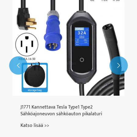
CCS2–NACS-sovitin
Katso lisää >>

