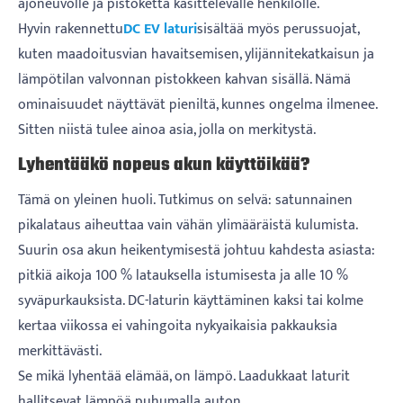
ajoneuvolle ja pistoketta käsittelevälle henkilölle.
Hyvin rakennettu
DC EV laturi
sisältää myös perussuojat,
kuten maadoitusvian havaitsemisen, ylijännitekatkaisun ja
lämpötilan valvonnan pistokkeen kahvan sisällä. Nämä
ominaisuudet näyttävät pieniltä, ​​kunnes ongelma ilmenee.
Sitten niistä tulee ainoa asia, jolla on merkitystä.
Lyhentääkö nopeus akun käyttöikää?
Tämä on yleinen huoli. Tutkimus on selvä: satunnainen
pikalataus aiheuttaa vain vähän ylimääräistä kulumista.
Suurin osa akun heikentymisestä johtuu kahdesta asiasta:
pitkiä aikoja 100 % latauksella istumisesta ja alle 10 %
syväpurkauksista. DC-laturin käyttäminen kaksi tai kolme
kertaa viikossa ei vahingoita nykyaikaisia ​​pakkauksia
merkittävästi.
Se mikä lyhentää elämää, on lämpö. Laadukkaat laturit
hallitsevat lämpöä puhumalla auton