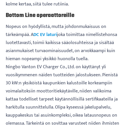
kolme kertaa, siitä tulee rutiinia.
Bottom Line operaattoreille
Nopeus on hyödyllistä, mutta johdonmukaisuus on
tärkeämpää. A
DC EV laturi
joka toimittaa nimellistehonsa
luotettavasti, toimii kaikissa sääolosuhteissa ja sisältää
asianmukaiset turvaominaisuudet, on arvokkaampi kuin
hieman nopeampi yksikkö huonolla tuella.
Ningbo Vanton EV Charger Co., Ltd. on käyttänyt yli
vuosikymmenen näiden tuotteiden jalostukseen. Pienistä
30 kW:n yksiköistä kaupunkien kalustoille korkeampiin
voimalaitoksiin moottoritiekäytäville, niiden valikoima
kattaa todelliset tarpeet käytännöllisillä sertifikaateilla ja
harkitulla suunnittelulla. Olipa kyseessä jakelupalvelu,
kauppakeskus tai asuinkompleksi, oikea latausnopeus on
olemassa. Tärkeintä on sovittaa varusteet niiden ihmisten