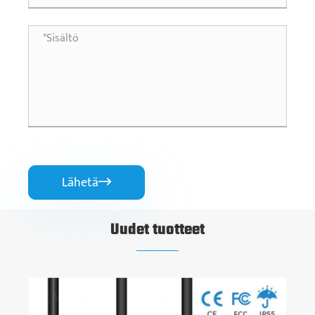
Lähetä

Uudet tuotteet