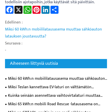
todellisiin ajotapoihin, jotka käyttävät sitä päivittäin.
Facebook
X
WhatsApp
Pinterest
LinkedIn
Share
Edellinen :
Miksi 60 kWh:n mobiililatausasema muuttaa sähköauton
latauksen joustavuutta?
Seuraava :
-
Aiheeseen liittyviä uutisia
Miksi 60 kWh:n mobiililatausasema muuttaa sähköauton
latauksen joustavuutta?
Miksi Teslan kannettava EV-laturi on välttämätön
nykyaikaisille sähköajoneuvojen omistajille?
Kuinka seinään asennettava vaihtovirtalaturi muuttaa
päivittäisen sähköajoneuvon latauskokemuksen?
Miksi 65 kWh:n mobiili Road Rescue -latausasema on
välttämätön nykyaikaiselle sähköauton hätätuelle?