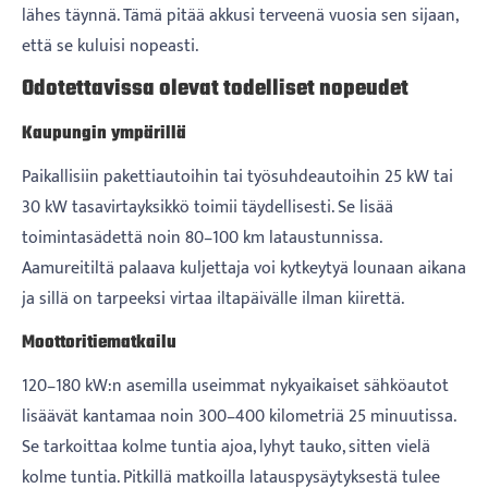
lähes täynnä. Tämä pitää akkusi terveenä vuosia sen sijaan,
että se kuluisi nopeasti.
Odotettavissa olevat todelliset nopeudet
Kaupungin ympärillä
Paikallisiin pakettiautoihin tai työsuhdeautoihin 25 kW tai
30 kW tasavirtayksikkö toimii täydellisesti. Se lisää
toimintasädettä noin 80–100 km lataustunnissa.
Aamureitiltä palaava kuljettaja voi kytkeytyä lounaan aikana
ja sillä on tarpeeksi virtaa iltapäivälle ilman kiirettä.
Moottoritiematkailu
120–180 kW:n asemilla useimmat nykyaikaiset sähköautot
lisäävät kantamaa noin 300–400 kilometriä 25 minuutissa.
Se tarkoittaa kolme tuntia ajoa, lyhyt tauko, sitten vielä
kolme tuntia. Pitkillä matkoilla latauspysäytyksestä tulee