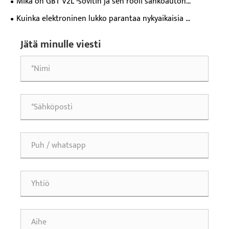
Mikä on GBT V2L -sovitin ja sen rooli sähköauton
virtalähteessä?
Kuinka elektroninen lukko parantaa nykyaikaisia ​​
turvajärjestelmiä?
Jätä minulle viesti