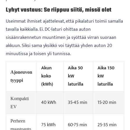
Lyhyt vastaus: Se riippuu siitä, missä olet
Useimmat ihmiset ajattelevat, että pikalaturi toimii samalla
tavalla kaikkialla. Ei. DC-laturi ohittaa auton
sisäänrakennetun muuntimen ja syöttää virran suoraan
akkuun. Siksi sama yksikkö voi täyttää yhden auton 20
minuutissa ja toisen yli tunnissa.
Akun
Aika 50
Aika 150
Ajoneuvon
koko
kW
kW
tyyppi
(kWh)
laturilla
laturilla
Kompakti
40 kWh
35-45 min
15-20 min
EV
Perheen
75 kWh
60-75 min
25-35 min
maastoauto