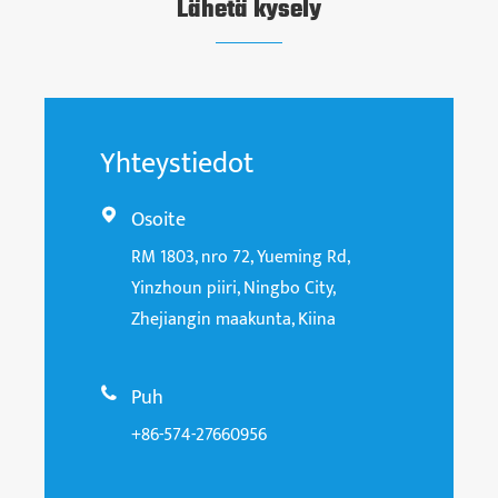
Lähetä kysely
Yhteystiedot
Osoite

RM 1803, nro 72, Yueming Rd,
Yinzhoun piiri, Ningbo City,
Zhejiangin maakunta, Kiina
Puh

+86-574-27660956