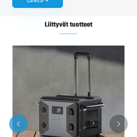
Lähetä

Liittyvät tuotteet

