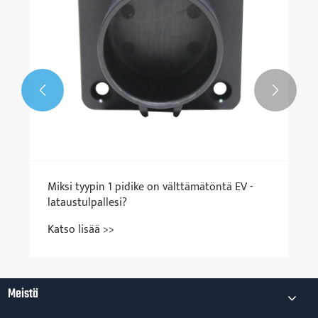


Miksi tyypin 1 pidike on välttämätöntä EV -
lataustulpallesi?
Katso lisää >>
Meistä