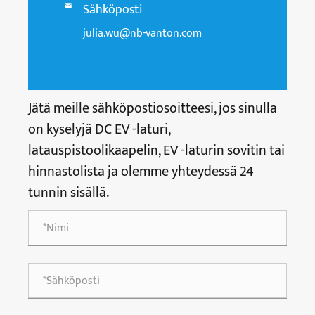
Sähköposti

julia.wu@nb-vanton.com
Jätä meille sähköpostiosoitteesi, jos sinulla
on kyselyjä DC EV -laturi,
latauspistoolikaapelin, EV -laturin sovitin tai
hinnastolista ja olemme yhteydessä 24
tunnin sisällä.