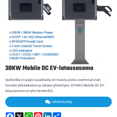
30KW Mobile DC EV-latausasema
VanTonilla on paljon asiakkaita eri maista, joista useimmat ovat
luoneet pitkäaikaisen ja vakaan yhteistyön. 30 kW:n Mobile DC EV -
latausasema on yhä tervetullut.
Lähetä kysely
Facebook
X
WhatsApp
Pinterest
LinkedIn
Share