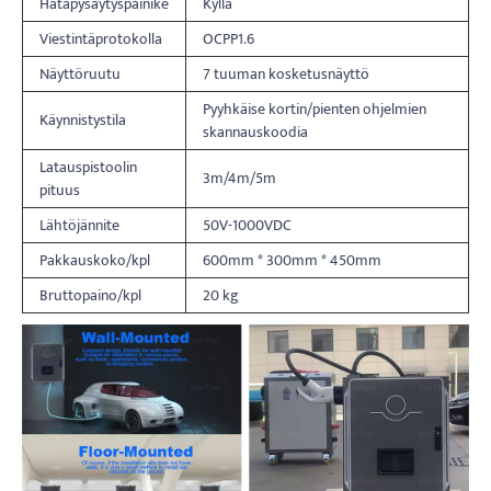
Hätäpysäytyspainike
Kyllä
Viestintäprotokolla
OCPP1.6
Näyttöruutu
7 tuuman kosketusnäyttö
Pyyhkäise kortin/pienten ohjelmien
Käynnistystila
skannauskoodia
Latauspistoolin
3m/4m/5m
pituus
Lähtöjännite
50V-1000VDC
Pakkauskoko/kpl
600mm * 300mm * 450mm
Bruttopaino/kpl
20 kg