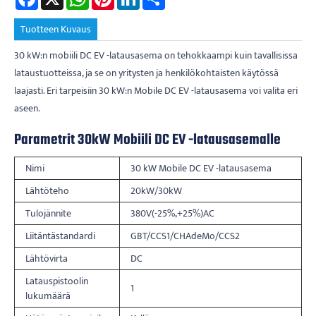
Tuotteen Kuvaus
30 kW:n mobiili DC EV -latausasema on tehokkaampi kuin tavallisissa
lataustuotteissa, ja se on yritysten ja henkilökohtaisten käytössä
laajasti. Eri tarpeisiin 30 kW:n Mobile DC EV -latausasema voi valita eri
aseen.
Parametrit 30kW Mobiili DC EV -latausasemalle
Nimi
30 kW Mobile DC EV -latausasema
Lähtöteho
20kW/30kW
Tulojännite
380V(-25%,+25%)AC
Liitäntästandardi
GBT/CCS1/CHAdeMo/CCS2
Lähtövirta
DC
Latauspistoolin
1
lukumäärä