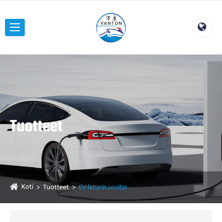
Tuotteet
Koti
Tuotteet
EV laturin sovitin