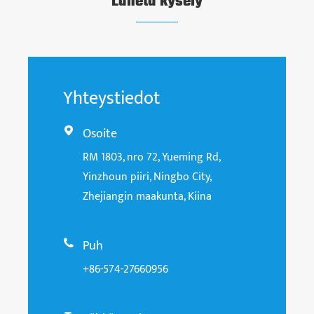
Lähetä kysely
Yhteystiedot
Osoite

RM 1803, nro 72, Yueming Rd,
Yinzhoun piiri, Ningbo City,
Zhejiangin maakunta, Kiina
Puh

+86-574-27660956