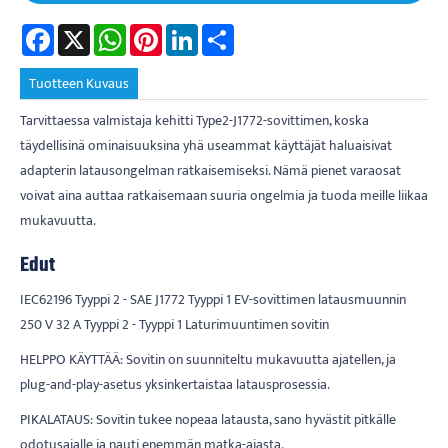
Facebook
X
WhatsApp
Pinterest
LinkedIn
Share
Tuotteen Kuvaus
Tarvittaessa valmistaja kehitti Type2-J1772-sovittimen, koska
täydellisinä ominaisuuksina yhä useammat käyttäjät haluaisivat
adapterin latausongelman ratkaisemiseksi. Nämä pienet varaosat
voivat aina auttaa ratkaisemaan suuria ongelmia ja tuoda meille liikaa
mukavuutta.
Edut
IEC62196 Tyyppi 2 - SAE J1772 Tyyppi 1 EV-sovittimen latausmuunnin
250 V 32 A Tyyppi 2 - Tyyppi 1 Laturimuuntimen sovitin
HELPPO KÄYTTÄÄ: Sovitin on suunniteltu mukavuutta ajatellen, ja
plug-and-play-asetus yksinkertaistaa latausprosessia.
PIKALATAUS: Sovitin tukee nopeaa latausta, sano hyvästit pitkälle
odotusajalle ja nauti enemmän matka-ajasta.