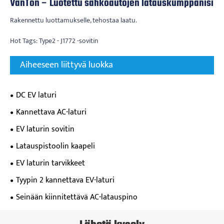
VanTon – Luotettu sähköautojen latauskumppanisi
Rakennettu luottamukselle, tehostaa laatu.
Hot Tags: Type2 - J1772 -sovitin
Aiheeseen liittyvä luokka
DC EV laturi
Kannettava AC-laturi
EV laturin sovitin
Latauspistoolin kaapeli
EV laturin tarvikkeet
Tyypin 2 kannettava EV-laturi
Seinään kiinnitettävä AC-latauspino