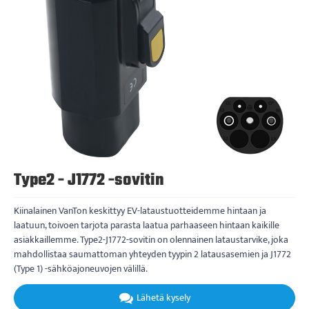
Type2 - J1772 -sovitin
Kiinalainen VanTon keskittyy EV-lataustuotteidemme hintaan ja
laatuun, toivoen tarjota parasta laatua parhaaseen hintaan kaikille
asiakkaillemme. Type2-J1772-sovitin on olennainen lataustarvike, joka
mahdollistaa saumattoman yhteyden tyypin 2 latausasemien ja J1772
(Type 1) -sähköajoneuvojen välillä.
Lähetä kysely