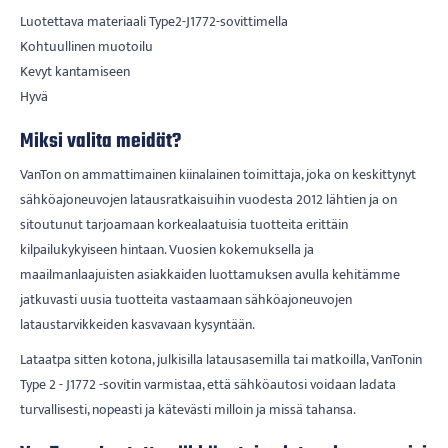
Luotettava materiaali Type2-J1772-sovittimella
Kohtuullinen muotoilu
Kevyt kantamiseen
Hyvä
Miksi valita meidät?
VanTon on ammattimainen kiinalainen toimittaja, joka on keskittynyt
sähköajoneuvojen latausratkaisuihin vuodesta 2012 lähtien ja on
sitoutunut tarjoamaan korkealaatuisia tuotteita erittäin
kilpailukykyiseen hintaan. Vuosien kokemuksella ja
maailmanlaajuisten asiakkaiden luottamuksen avulla kehitämme
jatkuvasti uusia tuotteita vastaamaan sähköajoneuvojen
lataustarvikkeiden kasvavaan kysyntään.
Lataatpa sitten kotona, julkisilla latausasemilla tai matkoilla, VanTonin
Type 2 - J1772 -sovitin varmistaa, että sähköautosi voidaan ladata
turvallisesti, nopeasti ja kätevästi milloin ja missä tahansa.