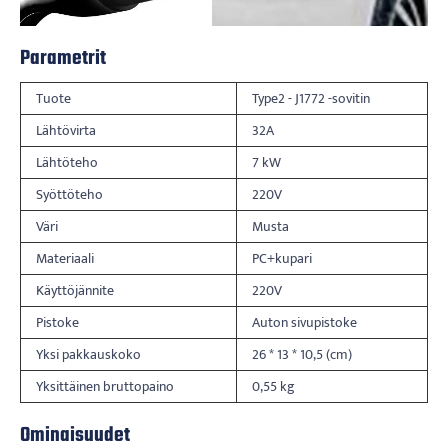
Parametrit
Tuote
Type2 - J1772 -sovitin
Lähtövirta
32A
Lähtöteho
7 kW
Syöttöteho
220V
Väri
Musta
Materiaali
PC+kupari
Käyttöjännite
220V
Pistoke
Auton sivupistoke
Yksi pakkauskoko
26 * 13 * 10,5 (cm)
Yksittäinen bruttopaino
0,55 kg
Ominaisuudet